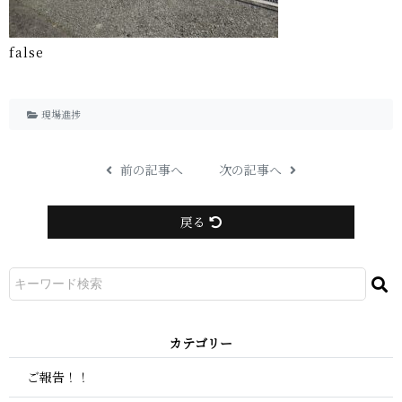
f a l s e
現場進捗
前の記事へ
次の記事へ
戻る
カ テ ゴ リ ー
ご報告！！