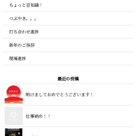
ちょっと豆知識！
つぶやき。。。
打ち合わせ進捗
新年のご挨拶
現場進捗
最 近 の 投 稿
明けましておめでとうござ い ま す ！
仕事 納 め ！ ！