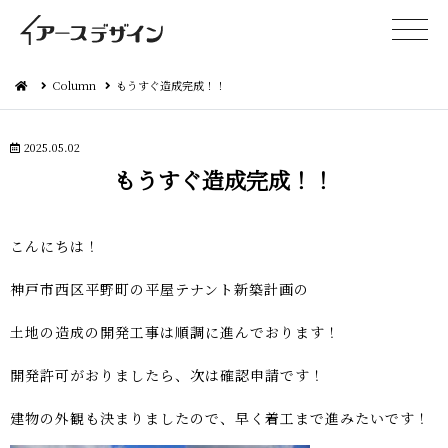
Column
もうすぐ造成完成！！
2025.05.02
もうすぐ造成 完 成 ！ ！
こん に ち は ！
神戸市西区平野町の平屋テナント新 築 計 画 の
土地の造成の開発工事は順調に進んでお り ま す ！
開発許可がおりましたら、次は確認申 請 で す ！
建物の外観も決まりましたので、早く着工まで進みた い で す ！