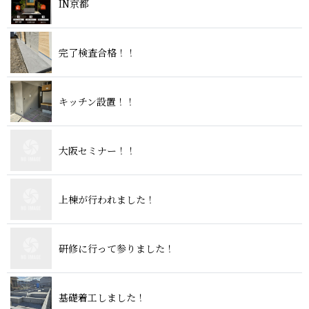
I N 京 都
完了検査 合 格 ！ ！
キッチン 設 置 ！ ！
大阪セミ ナ ー ！ ！
上棟が行われ ま し た ！
研修に行って参り ま し た ！
基礎着工し ま し た ！