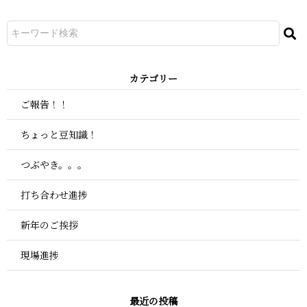
カ テ ゴ リ ー
ご報告！！
ちょっと豆知識！
つぶやき。。。
打ち合わせ進捗
新年のご挨拶
現場進捗
最 近 の 投 稿