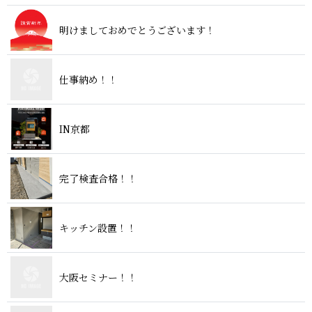
明けましておめでとうござ い ま す ！
仕事 納 め ！ ！
I N 京 都
完了検査 合 格 ！ ！
キッチン 設 置 ！ ！
大阪セミ ナ ー ！ ！