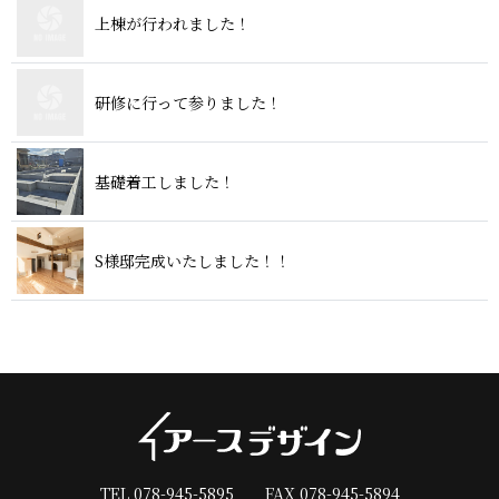
上棟が行われ ま し た ！
研修に行って参り ま し た ！
基礎着工し ま し た ！
S様邸完成いたしま し た ！ ！
TEL 078-945-5895 FAX 078-945-5894