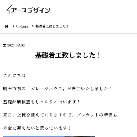
Column
基礎着工致しました！
2025.08.02
基礎着工致し ま し た ！
こん に ち は ！
明石市初の〝ガレージハウス〟が着工いたし ま し た ！
基礎配筋検査もしっかりと行 い ま す ！
来月、上棟を控えておりますので、プレカット の 準 備 も
万全に迎えたいと思って い ま す ！