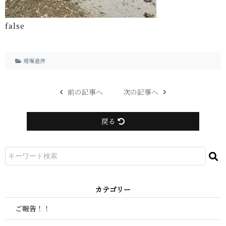
f a l s e
現場進捗
前の記事へ
次の記事へ
戻る
カ テ ゴ リ ー
ご報告！！