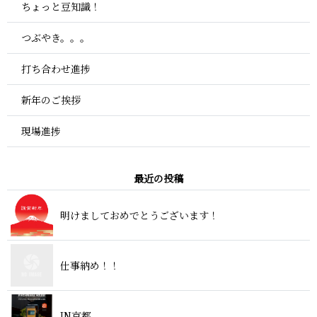
ちょっと豆知識！
つぶやき。。。
打ち合わせ進捗
新年のご挨拶
現場進捗
最 近 の 投 稿
明けましておめでとうござ い ま す ！
仕事 納 め ！ ！
I N 京 都