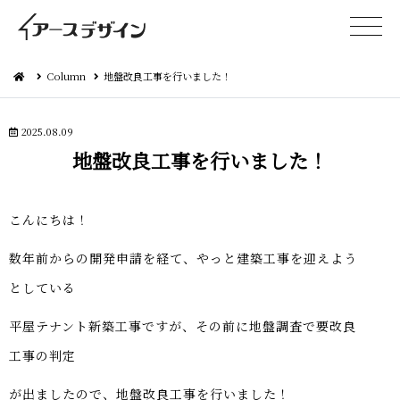
Column
地盤改良工事を行いました！
2025.08.09
地盤改良工事を行い ま し た ！
こん に ち は ！
数年前からの開発申請を経て、やっと建築工事を迎えよう
と し て い る
平屋テナント新築工事ですが、その前に地盤調査で要改良
工 事 の 判 定
が出ましたので、地盤改良工事を行い ま し た ！