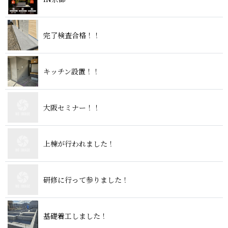
完了検査 合 格 ！ ！
キッチン 設 置 ！ ！
大阪セミ ナ ー ！ ！
上棟が行われ ま し た ！
研修に行って参り ま し た ！
基礎着工し ま し た ！