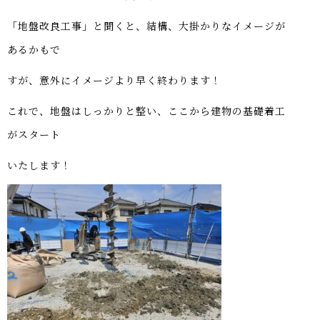
「地盤改良工事」と聞くと、結構、大掛かりなイメージが
あ る か も で
すが、意外にイメージより早く終わ り ま す ！
これで、地盤はしっかりと整い、ここから建物の基礎着工
が ス タ ー ト
いた し ま す ！